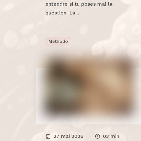
entendre si tu poses mal la
question. La...
Methodo
27 mai 2026
·
03
min