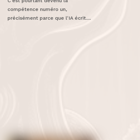
C'est pourtant devenu la
compétence numéro un,
précisément parce que l'IA écrit....