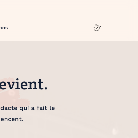
pos
devient.
acte qui a fait le
mencent.